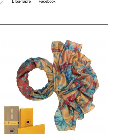
ВКонтакте
Facebook
летение и неравномерная по толщине ручная пряжа
оздают ткань практически невесомую.
ритягательный аксессуар изящно украсит ваш образ,
делав его одновременно романтичным и страстным, а
очные оттенки граней добавят игривость и
нергичность. Заразитесь сладостью переполненных
олнцем ягод, накинув этот палантин себе на плечи!
арочито рыхлое плетение, легчайшая
олупрозрачная, отлично драпирующаяся ткань. Вес
зделия 90г (45 г/м2). Неравномерная по толщине
учная пряжа, возможные утолщения и узелки,
азрыхленность ячейчатой структуры плетения
озволили создать легкую полупрозрачную, отлично
рапирующуюся ткань - это отличительные
зысканные черты палантинов от Michel Kataná