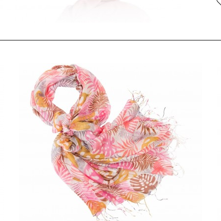
п
с
П
с
с
э
с
Н
п
и
р
р
п
д
и