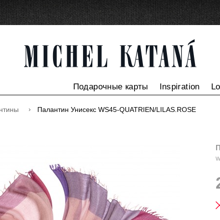
Подарочные карты
Inspiration
L
нтины
Палантин Унисекс WS45-QUATRIEN/LILAS.ROSE
П
W