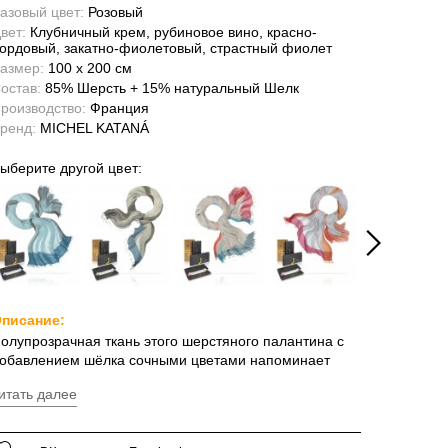
азовый цвет:
Розовый
вет:
Клубничный крем, рубиновое вино, красно-
ордовый, закатно-фиолетовый, страстный фиолет
азмер:
100 x 200 см
остав:
85% Шерсть + 15% натуральный Шелк
роизводство:
Франция
ренд:
MICHEL KATANÁ
ыберите другой цвет:
писание:
олупрозрачная ткань этого шерстяного палантина с
обавлением шёлка сочными цветами напоминает
месь летних спелых ягод. Яркие грани палантина,
итать далее
аполненные буйством красок, перетекают одна в
ругую. Тут и медовая вишня, и сахарная клубника, и
ушистая малина, и спелая ежевика! Нарочито рыхлое