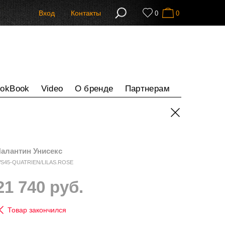
Вход
Контакты
0
0
ookBook
Video
О бренде
Партнерам
алантин Унисекс
S45-QUATRIEN/LILAS.ROSE
21 740 руб.
Товар закончился