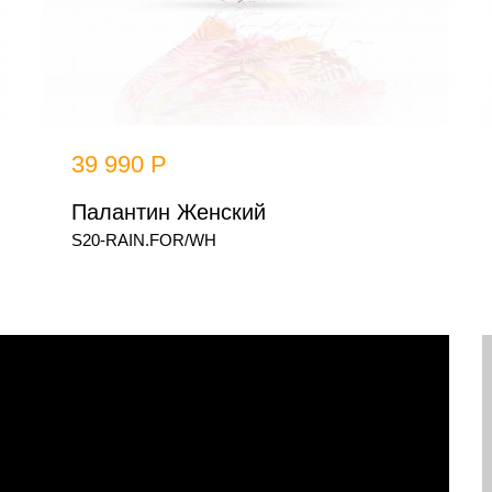
39 990 Р
Палантин Женский
S20-RAIN.FOR/WH