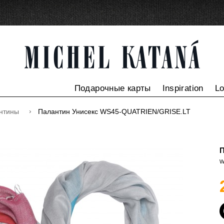
Подарочные карты
Inspiration
L
нтины
Палантин Унисекс WS45-QUATRIEN/GRISE.LT
П
W