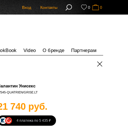
Вход
Контакты
0
0
ookBook
Video
О бренде
Партнерам
алантин Унисекс
S45-QUATRIEN/GRISE.LT
21 740 руб.
4 платежа по 5 435 ₽