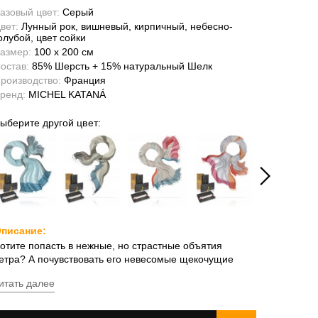
азовый цвет:
Серый
вет:
Лунный рок, вишневый, кирпичный, небесно-
олубой, цвет сойки
азмер:
100 x 200 см
остав:
85% Шерсть + 15% натуральный Шелк
роизводство:
Франция
ренд:
MICHEL KATANÁ
ыберите другой цвет:
писание:
отите попасть в нежные, но страстные объятия
етра? А почувствовать его невесомые щекочущие
оцелуи? Этот воздушный палантин из сотканной
итать далее
ручную смеси шерсти и шёлка воплотит фантазии в
еальность. Как и переменчивый ветер,
олупрозрачная эфирная ткань игриво преображается