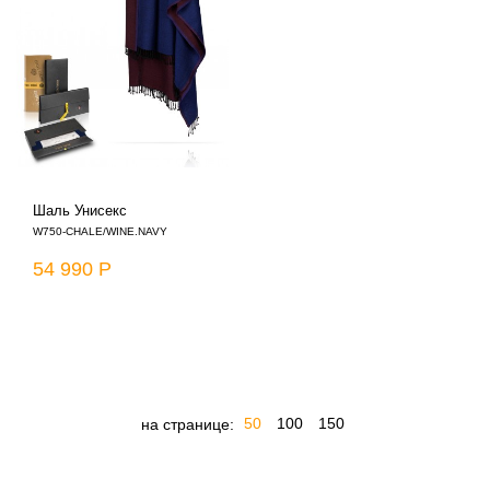
Шаль Унисекс
W750-CHALE/WINE.NAVY
54 990 Р
50
100
150
на странице: