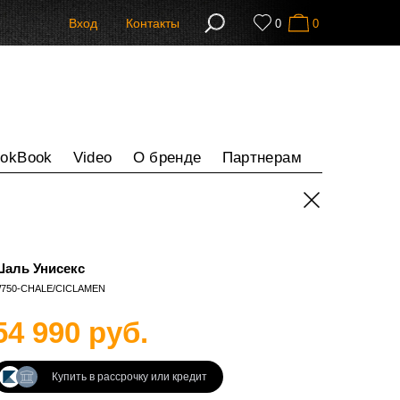
Вход
Контакты
0
0
ookBook
Video
О бренде
Партнерам
аль Унисекс
750-CHALE/CICLAMEN
54 990 руб.
Купить в рассрочку или кредит