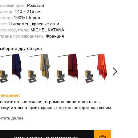
азовый цвет:
Розовый
азмер:
140 x 215 см
остав:
100% Шерсть
вет:
Цикламен, красные огни
роизводитель:
MICHEL KATANÁ
трана производитель:
Франция
ыберите другой цвет:
писание:
осхитительно мягкая, огромная шерстяная шаль
озмутительно ярких красных цветов покорит вас своим
баянием! Плотная, двусторонняя, весом без четверти
итать далее
илограмм, поразительно тёплая ткань, в которую
очется закутаться целиком. Она соткана из
еравномерной по толщине ручной пряжи - с
озможными уплотнениями и узелками, что делает ее