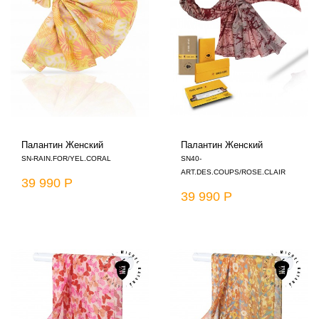
Палантин Женский
Палантин Женский
SN-RAIN.FOR/YEL.CORAL
SN40-
ART.DES.COUPS/ROSE.CLAIR
39 990 Р
39 990 Р