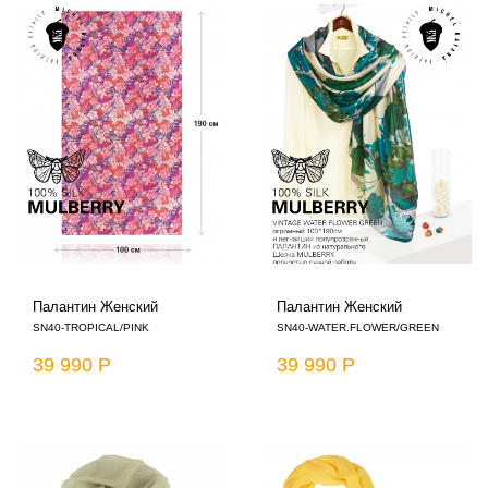
Палантин Женский
Палантин Женский
SN40-TROPICAL/PINK
SN40-WATER.FLOWER/GREEN
39 990 Р
39 990 Р