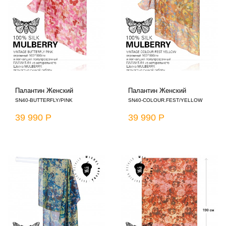
Палантин Женский
Палантин Женский
SN40-BUTTERFLY/PINK
SN40-COLOUR.FEST/YELLOW
39 990 Р
39 990 Р