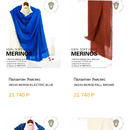
Палантин Унисекс
Палантин Унисекс
JW100-BERGE/ELECTRIC.BLUE
JW100-BERGE/FALL.BROWN
21 740 Р
21 740 Р