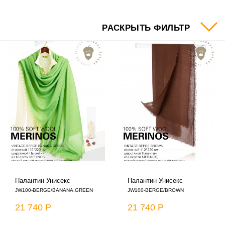
РАСКРЫТЬ ФИЛЬТР
Палантин Унисекс
Палантин Унисекс
JW100-BERGE/BANANA.GREEN
JW100-BERGE/BROWN
21 740 Р
21 740 Р