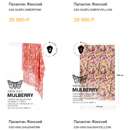
Палантин Женский
Палантин Женский
S30-SUNFLOWER/PINK
S30-SUNFLOWER/YELLOW
39 990 Р
39 990 Р
Палантин Женский
Палантин Женский
S30-VAN.GAUGH/PINK
S30-VAN.GAUGH/YELLOW