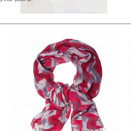
щ
П
(
«
н
—
э
п
В
з
Б
в
ш
И
л
Ш
н
п
т
м
С
и