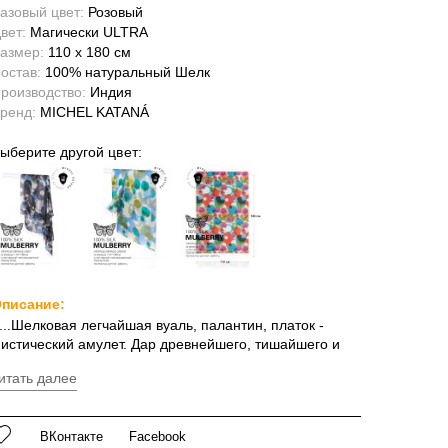
азовый цвет:
Розовый
вет:
Магически ULTRA
азмер:
110 x 180 см
остав:
100% натуральный Шелк
роизводство:
Индия
ренд:
MICHEL KATANÁ
ыберите другой цвет:
писание:
...Шелковая легчайшая вуаль, палантин, платок -
истический амулет. Дар древнейшего, тишайшего и
рудолюбиво-нашептывающего мага шелкопряда -
итать далее
казочной бабочки MULBERRY. Как символы
тонченности, предмет силы, волшебный и роскошный
ртефакт...". У каждой шелковой вещицы и аксессуара
ВКонтакте
Facebook
сть тайные имя, и заклинание, силой которого она