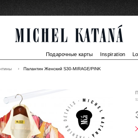
Подарочные карты
Inspiration
L
нтины
Палантин Женский S30-MIRAGE/PINK
П
S