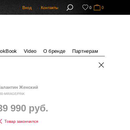
Вход
Контакты
0
0
ookBook
Video
О бренде
Партнерам
алантин Женский
30-MIRAGE/PINK
39 990 руб.
Товар закончился