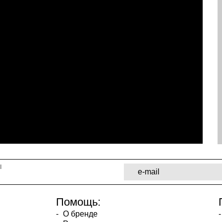
ы
Помощь:
О бренде