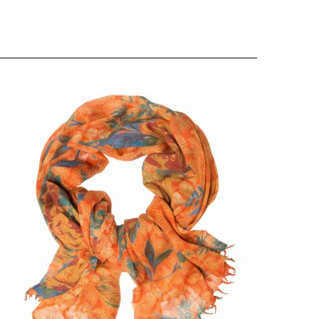
едро одарит свою обладательницу – прекрасную
овелительницу. Коллекция MOOD OF LUXURY
Настроение роскоши) – линия Séduction (Соблазн):
…Добавит и щепотку соблазна, перед которым
евозможно устоять...". Каждый палантин неповторим
 это маленькое произведение искусства,
кспрессионистки немножко-хулиганист, с четким
аттерном и патиной красивого беспорядка и
ИНТАЖА с трендовыми наездом-наслаиванием-
атеканием Patch-полосами цветов между собой.
УНТАРЬ вкупе с ЭСТЕТОМ, вот они и натворяют-
ытворяют-натворчествовывают! Это шелк. Это вещь из
елка. Натурального MULBERRY. Он носится и сейчас.
 летом, и зимой. Хоть вуалью на плечи и даже на
ице, хоть парео на торсе/та
елк Mulberry, крафтовая нить ручного прядения,
арочито рыхлое плетение Plain, нежная
олупрозрачная ткань Chiffon. Принт нанесен
радиционным аутентичным ручным (крафтовым)
етодом SCREEN PRINTING (Трафаретная Печать на
толе). Именно этой кропотливой работой-творением,
грая цветами, оттенками, формами и их