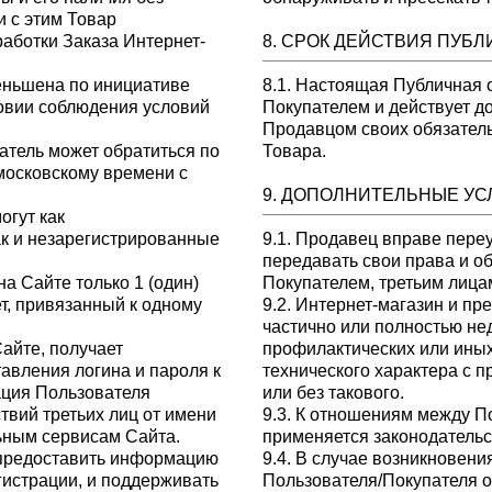
и с этим Товар
работки Заказа Интернет-
8. СРОК ДЕЙСТВИЯ ПУБ
меньшена по инициативе
8.1. Настоящая Публичная о
ловии соблюдения условий
Покупателем и действует д
Продавцом своих обязатель
атель может обратиться по
Товара.
о московскому времени с
9. ДОПОЛНИТЕЛЬНЫЕ У
огут как
ак и незарегистрированные
9.1. Продавец вправе пере
передавать свои права и о
на Сайте только 1 (один)
Покупателем, третьим лица
ет, привязанный к одному
9.2. Интернет-магазин и п
частично или полностью не
айте, получает
профилактических или ины
вления логина и пароля к
технического характера с
ация Пользователя
или без такового.
твий третьих лиц от имени
9.3. К отношениям между 
ьным сервисам Сайта.
применяется законодательс
я предоставить информацию
9.4. В случае возникновени
гистрации, и поддерживать
Пользователя/Покупателя о