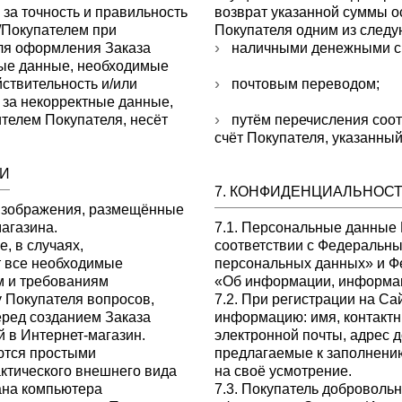
 за точность и правильность
возврат указанной суммы о
/Покупателем при
Покупателя одним из следу
Для оформления Заказа
наличными денежными ср
ные данные, необходимые
йствительность и/или
почтовым переводом;
 за некорректные данные,
телем Покупателя, несёт
путём перечисления соо
счёт Покупателя, указанны
КИ
7. КОНФИДЕНЦИАЛЬНОС
 изображения, размещённые
агазина.
7.1. Персональные данные
, в случаях,
соответствии с Федеральны
т все необходимые
персональных данных» и Ф
м и требованиям
«Об информации, информац
у Покупателя вопросов,
7.2. При регистрации на С
еред созданием Заказа
информацию: имя, контакт
й в Интернет-магазин.
электронной почты, адрес 
ются простыми
предлагаемые к заполнени
актического внешнего вида
на своё усмотрение.
рана компьютера
7.3. Покупатель доброволь