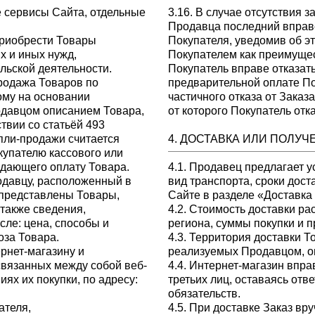
 сервисы Сайта, отдельные
3.16. В случае отсутствия 
Продавца последний вправе
риобрести Товары
Покупателя, уведомив об э
х и иных нужд,
Покупателем как преимущес
ьской деятельности.
Покупатель вправе отказать
родажа Товаров по
предварительной оплате По
ому на основании
частичного отказа от Зака
давцом описанием Товара,
от которого Покупатель отк
твии со статьёй 493
пли-продажи считается
4. ДОСТАВКА ИЛИ ПОЛУЧ
упателю кассового или
ждающего оплату Товара.
4.1. Продавец предлагает у
одавцу, расположенный в
вид транспорта, сроки дост
е представлены Товары,
Сайте в разделе «Доставка 
также сведения,
4.2. Стоимость доставки ра
сле: цена, способы и
региона, суммы покупки и пр
оза Товара.
4.3. Территория доставки Т
рнет-магазину и
реализуемых Продавцом, о
связанных между собой веб-
4.4. Интернет-магазин впра
ях их покупки, по адресу:
третьих лиц, оставаясь от
обязательств.
ателя,
4.5. При доставке Заказ вр