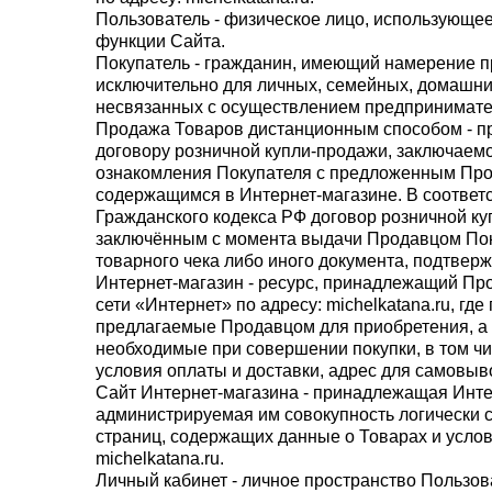
Пользователь
- физическое лицо, использующее
функции Сайта.
Покупатель
- гражданин, имеющий намерение п
исключительно для личных, семейных, домашни
несвязанных с осуществлением предпринимател
Продажа Товаров дистанционным способом
- п
договору розничной купли-продажи, заключаем
ознакомления Покупателя с предложенным Про
содержащимся в Интернет-магазине. В соответс
Гражданского кодекса РФ договор розничной ку
заключённым с момента выдачи Продавцом Пок
товарного чека либо иного документа, подтвер
Интернет-магазин
- ресурс, принадлежащий Пр
сети «Интернет» по адресу:
michelkatana.ru
, гд
предлагаемые Продавцом для приобретения, а 
необходимые при совершении покупки, в том чи
условия оплаты и доставки, адрес для самовыв
Сайт Интернет-магазина
- принадлежащая Инте
администрируемая им совокупность логически 
страниц, содержащих данные о Товарах и услови
michelkatana.ru
.
Личный кабинет
- личное пространство Пользов