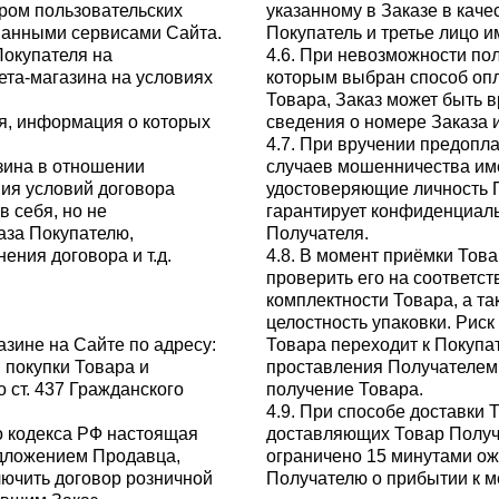
ром пользовательских
указанному в Заказе в каче
ванными сервисами Сайта.
Покупатель и третье лицо 
Покупателя на
4.6. При невозможности пол
ета-магазина на условиях
которым выбран способ опл
Товара, Заказ может быть в
я, информация о которых
сведения о номере Заказа и
4.7. При вручении предопл
зина в отношении
случаев мошенничества име
ия условий договора
удостоверяющие личность П
 себя, но не
гарантирует конфиденциал
аза Покупателю,
Получателя.
ния договора и т.д.
4.8. В момент приёмки Тов
проверить его на соответст
комплектности Товара, а т
целостность упаковки. Рис
зине на Сайте по адресу:
Товара переходит к Покупа
 покупки Товара и
проставления Получателем
 ст. 437 Гражданского
получение Товара.
4.9. При способе доставки
го кодекса РФ настоящая
доставляющих Товар Получа
дложением Продавца,
ограничено 15 минутами о
лючить договор розничной
Получателю о прибытии к м