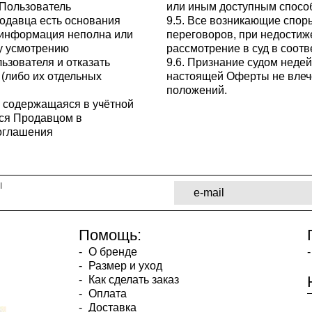
 Пользователь
или иным доступным спосо
одавца есть основания
9.5. Все возникающие спор
 информация неполна или
переговоров, при недостиж
у усмотрению
рассмотрение в суд в соот
ьзователя и отказать
9.6. Признание судом неде
(либо их отдельных
настоящей Оферты не влечё
положений.
 содержащаяся в учётной
тся Продавцом в
соглашения
ы
Помощь:
О бренде
Размер и уход
Как сделать заказ
Оплата
Доставка