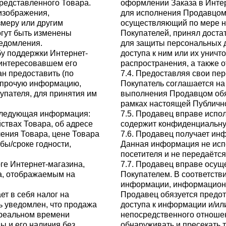
редставленного Товара.
оформлении Заказа в Инте
изображения,
для исполнения Продавцом 
змеру или другим
осуществляющий по мере н
гут быть изменены
Покупателей, принял доста
ведомления.
для защиты персональных 
бу поддержки Интернет-
доступа к ним или их уничт
аинтересовавшем его
распространения, а также 
н предоставить (по
7.4. Предоставляя свои пе
) прочую информацию,
Покупатель соглашается на 
упателя, для принятия им
выполнения Продавцом обя
рамках настоящей Публичн
 следующая информация:
7.5. Продавец вправе испол
ствах Товара, об адресе
содержит конфиденциальну
ления Товара, цене Товара
7.6. Продавец получает ин
бы/сроке годности,
Данная информация не испо
посетителя и не передаётся
ге Интернет-магазина,
7.7. Продавец вправе осущ
а, отображаемым на
Покупателем. В соответстви
информации, информационн
ет в себя налог на
Продавец обязуется предо
 уведомлен, что продажа
доступа к информации и/и
 реальном времени
непосредственного отноше
ы и его наличия без
обнаруживать и пресекать 