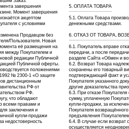
вшим Заказ.
момента завершения
5. ОПЛАТА ТОВАРА
азине. Момент завершения
изнаётся акцептом
5.1. Оплата Товара произв
упателя с условиями
денежными средствами.
изменена Продавцом без
6. ОТКАЗ ОТ ТОВАРА, В
теля/Пользователя. Новая
 момента её размещения на
6.1. Покупатель вправе отк
ия между Покупателем и
передачи, а после передачи
 новой редакции Публичной
разделе Сайта «Обмен и во
дакцией Публичной оферты.
6.2. Возврат Товара надле
уководствуется положениями
сохранены его товарный вид
.1992 № 2300-1 «О защите
подтверждающий факт и усл
ров дистанционным
Покупателя указанного док
вительства РФ от
другие доказательства при
ательством РФ.
6.3. При отказе Покупател
угу, что обладают
сумму, уплаченную Покупат
о всеми правами и
купли-продажи, за исключе
для заключения и
Покупателя возвращённого 
ничной купли-продажи
предъявления Покупателем
 за недостоверность
6.4. В случае если возврат
осуществляется неодновре