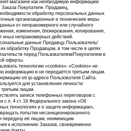
рнет-магазине как необходимую информацию
Заказа Покупателя. Продавец,
еобходимости обработку персональных данных
точные организационные и технические меры
данных от неправомерного или случайного
ожения, изменения, блокирования, копирования,
от иных неправомерных действий.
рсональные данные Продавцу, Пользователь/
их обработку Продавцом, в том числе в целях
зательств перед Пользователем/Покупателем в
ой оферты.
ьзовать технологию «cookies». «Cookies» не
ю информацию и не передаётся третьим лицам.
формацию об ip-адресе Пользователя Сайта.
льзуется для установления личности
 третьим лицам.
ествлять записи телефонных переговоров с
и с п. 4 ст. 16 Федерального закона «Об
ых технологиях и о защите информации»,
твращать попытки несанкционированного
ли передачу её лицам, неимеющим
ния к исполнению Заказов, своевременно
такие факты.