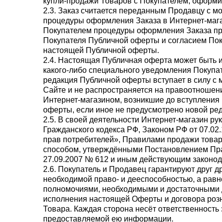
купли-продажи Товаров с Покупателем, оформи
2.3. Заказ считается переданным Продавцу с 
процедуры оформления Заказа в Интернет-маг
Покупателем процедуры оформления Заказа пр
Покупателя Публичной оферты и согласием Пок
настоящей Публичной оферты.
2.4. Настоящая Публичная оферта может быть 
какого-либо специального уведомления Покупа
редакция Публичной оферты вступает в силу с
Сайте и не распространяется на правоотношен
Интернет-магазином, возникшие до вступления
оферты, если иное не предусмотрено новой ре
2.5. В своей деятельности Интернет-магазин р
Гражданского кодекса РФ, Законом РФ от 07.02
прав потребителей», Правилами продажи това
способом, утверждёнными Постановлением Пра
27.09.2007 № 612 и иным действующим законод
2.6. Покупатель и Продавец гарантируют друг др
необходимой право- и дееспособностью, а равн
полномочиями, необходимыми и достаточными 
исполнения настоящей Оферты и договора роз
Товара. Каждая сторона несёт ответственность
предоставляемой ею информации.