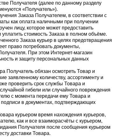
стве Получателя (далее по данному разделу
именуются «Получатель»).
учения Заказа Получателем, в соответствии с
аты как оплата наличными при получении
ручен лицу, которое может предоставить
 уплатить стоимость Заказа в полном объёме.
аченного Заказа курьер в целях предотвращения
ет право потребовать документы,
олучателя. При этом Интернет-магазин
ьность и защиту персональных данных
ара Получатель обязан осмотреть Товар и
вие заявленному количеству, ассортименту и
акже проверить срок службы Товара и
к случайной гибели или случайного повреждения
телю с момента передачи ему Товара и
 подписи в документах, подтверждающих
 Товара курьером время нахождения курьеров,
телю, как и все взаиморасчёты с курьером,
жидания Получателя после сообщения курьером
есту доставки Товара.