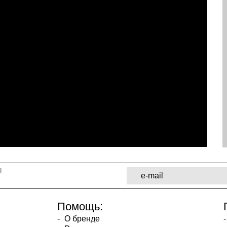
ы
Помощь:
О бренде