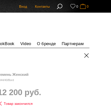
Вход
Контакты
0
0
ookBook
Video
О бренде
Партнерам
емень Женский
044/40/Bord
12 200 руб.
Товар закончился