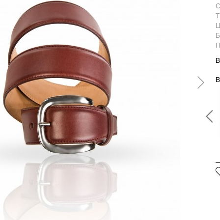
С
Т
Ц
Б
П
В
В