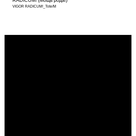
RADICUM! (Мощь рода!)
VIGOR RADICUM!_Tote/M