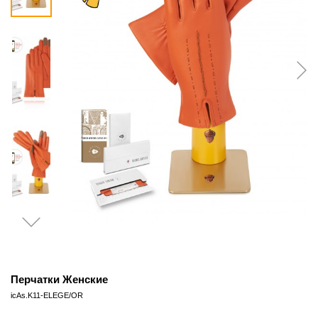
Перчатки Женские
icAs.K11-ELEGE/OR