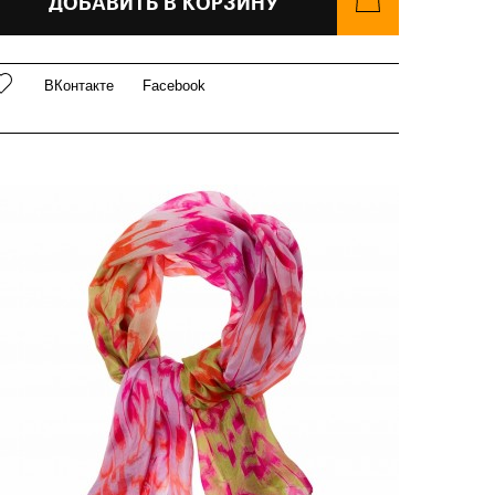
ДОБАВИТЬ В КОРЗИНУ
 в принципе, это возможно, ведь размер аксессуара –
00Х100 см. Это прекрасный выбор для женщин и
ужчин с хорошим вкусом и романтичной душой.
ВКонтакте
Facebook
арочито рыхлое плетение Plain, легкая
олупрозрачная и мягчайшая ткань Cashmere Soft. Вес
зделия 100г (50 г/м2)