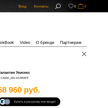
Вход
Контакты
0
0
ookBook
Video
О бренде
Партнерам
алантин Унисекс
-CAS50_26S.1/CARAFE
58 960 руб.
Купить в рассрочку или кредит