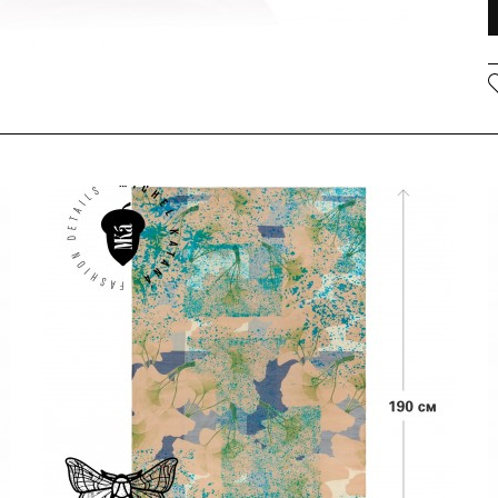
И
2
м
Н
п
и