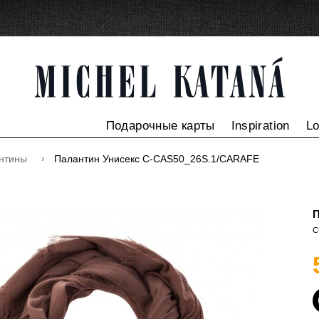
Подарочные карты
Inspiration
L
нтины
Палантин Унисекс C-CAS50_26S.1/CARAFE
П
C