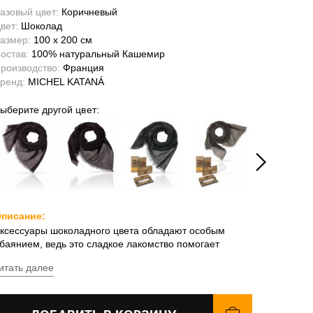
азовый цвет:
Коричневый
вет:
Шоколад
азмер:
100 x 200 см
остав:
100% натуральный Кашемир
роизводство:
Франция
ренд:
MICHEL KATANÁ
ыберите другой цвет:
писание:
ксессуары шоколадного цвета обладают особым
баянием, ведь это сладкое лакомство помогает
рганизму вырабатывать гормоны счастья и
итать далее
ссоциируется у нас с самыми приятными моментами.
ютная, теплая фактура нежного натурального
ашемира усиливает этот эффект – в «шоколадный»
алантин Michel Kataná хочется завернуться целиком!