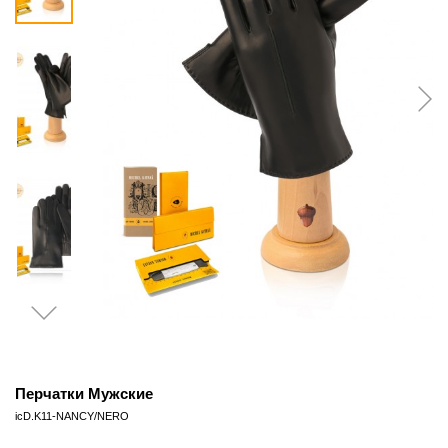
Перчатки Мужские
icD.K11-NANCY/NERO