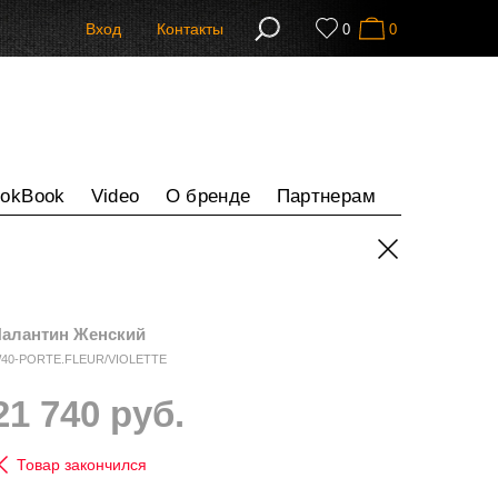
Вход
Контакты
0
0
ookBook
Video
О бренде
Партнерам
алантин Женский
40-PORTE.FLEUR/VIOLETTE
21 740 руб.
Товар закончился