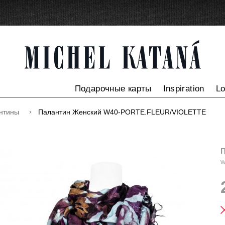
Подарочные карты
Inspiration
L
нтины
Палантин Женский W40-PORTE.FLEUR/VIOLETTE
П
W