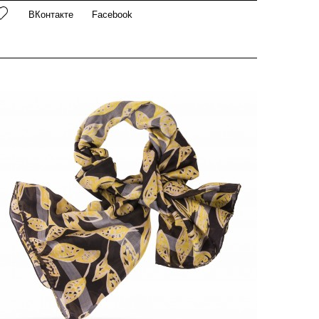
го бархатистая текстура нежно касается кожи, а
ВКонтакте
Facebook
онкое плетение добавляет воздушности образу.
роизведение искусства, созданное из крафтовых
ерстяных нитей, которое рождено быть замеченным.
блачитесь в этот роскошный аксессуар от Michel
ataná, чтобы привнести в образ неповторимый акцент
ттенка черной смородины, утопающей в соленых
рызгах.
ринт нанесен традиционным аутентичным ручным
рафтовым методом SCREEN PRINTING (Трафаретная
ечать на Столе). Именно этой кропотливой работой-
ворением, играя цветами-красками, оттенками,
ормами и их последовательностью, мастер, вручную,
оздает оживающие узоры и даже рисует истории на
олупрозрачном полотне. Каждый палантин уникален,
еповторим, как плод вдохновленческого
озидательного момента и мановения руки в творении.
громный, воздушный. Нарочито рыхлое плетение
lain крафтовой нитью ручного прядения, легчайшая
кань Lambwool Soft. Вес изделия 80г (40 г/м2).
еравномерная толщина ручной пряжи, возможные
толщения и узелки, разрыхленность ячейчатой
труктуры плетения позволили создать невесомо-