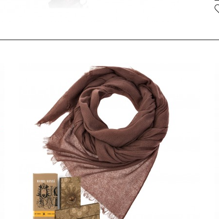
Е
т
П
ш
О
K
о
б
П
к
П
т
ф
с
п
н
с
О
P
т
Н
у
с