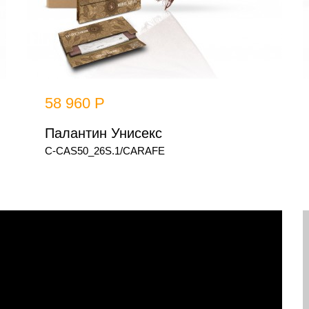
л
м
п
58 960 Р
Палантин Унисекс
C-CAS50_26S.1/CARAFE