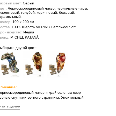
азовый цвет:
Серый
вет:
Черносмородиновый ликер, чернильные чары,
иолетовый, голубой, коричневый, бежевый,
арамельный.
азмер:
100 x 200 см
остав:
100% Шерсть MERINO Lambwool Soft
роизводство:
Индия
ренд:
MICHEL KATANÁ
ыберите другой цвет:
писание:
ерносмородиновый ликер и край соленых озер –
ерные спутники вечного странника. Упоительный
анец терпких ягод воплощен в палантине Michel
итать далее
ataná. Этот несравненный аксессуар способен в одно
гновение растопить лед, окутав вас теплом и заботой.